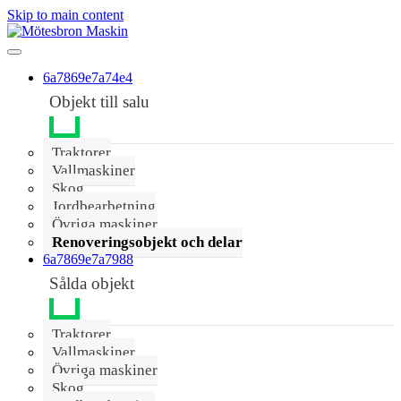
Skip to main content
6a7869e7a74e4
Objekt till salu
Traktorer
Vallmaskiner
Skog
Jordbearbetning
Övriga maskiner
Renoveringsobjekt och delar
6a7869e7a7988
Sålda objekt
Traktorer
Vallmaskiner
Övriga maskiner
Skog