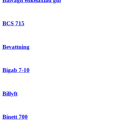
Balvagn enkelaxlad gul
BCS 715
Bevattning
Bigab 7-10
Billyft
Binett 700