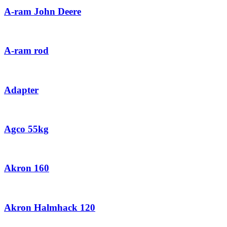
A-ram John Deere
A-ram rod
Adapter
Agco 55kg
Akron 160
Akron Halmhack 120