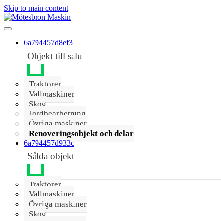
Skip to main content
6a794457d8ef3
Objekt till salu
Traktorer
Vallmaskiner
Skog
Jordbearbetning
Övriga maskiner
Renoveringsobjekt och delar
6a794457d933c
Sålda objekt
Traktorer
Vallmaskiner
Övriga maskiner
Skog