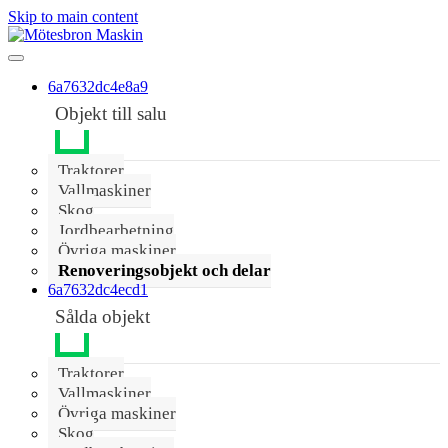
Skip to main content
6a7632dc4e8a9
Objekt till salu
Traktorer
Vallmaskiner
Skog
Jordbearbetning
Övriga maskiner
Renoveringsobjekt och delar
6a7632dc4ecd1
Sålda objekt
Traktorer
Vallmaskiner
Övriga maskiner
Skog