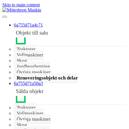
Skip to main content
6a755d71a4c71
Objekt till salu
Traktorer
Vallmaskiner
Skog
Jordbearbetning
Övriga maskiner
Renoveringsobjekt och delar
6a755d71a50a3
Sålda objekt
Traktorer
Vallmaskiner
Övriga maskiner
Skog