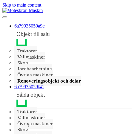
Skip to main content
6a79935059a9c
Objekt till salu
Traktorer
Vallmaskiner
Skog
Jordbearbetning
Övriga maskiner
Renoveringsobjekt och delar
6a79935059f41
Sålda objekt
Traktorer
Vallmaskiner
Övriga maskiner
Skog