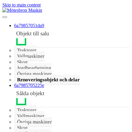
Skip to main content
6a79857051da9
Objekt till salu
Traktorer
Vallmaskiner
Skog
Jordbearbetning
Övriga maskiner
Renoveringsobjekt och delar
6a7985705225e
Sålda objekt
Traktorer
Vallmaskiner
Övriga maskiner
Skog