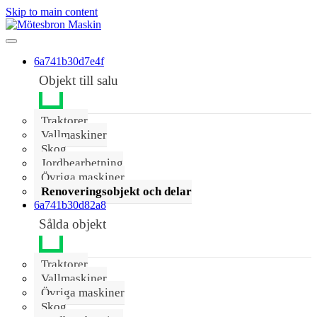
Skip to main content
6a741b30d7e4f
Objekt till salu
Traktorer
Vallmaskiner
Skog
Jordbearbetning
Övriga maskiner
Renoveringsobjekt och delar
6a741b30d82a8
Sålda objekt
Traktorer
Vallmaskiner
Övriga maskiner
Skog