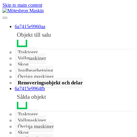
Skip to main content
6a7415e9960aa
Objekt till salu
Traktorer
Vallmaskiner
Skog
Jordbearbetning
Övriga maskiner
Renoveringsobjekt och delar
6a7415e9964fb
Sålda objekt
Traktorer
Vallmaskiner
Övriga maskiner
Skog