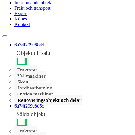
Inkommande objekt
Frakt och transport
Export
Köpes
Kontakt
6a74f299e884d
Objekt till salu
Traktorer
Vallmaskiner
Skog
Jordbearbetning
Övriga maskiner
Renoveringsobjekt och delar
6a74f299e8d5c
Sålda objekt
Traktorer