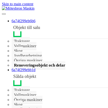
Skip to main content
6a74f299eb6b6
Objekt till salu
Traktorer
Vallmaskiner
Skog
Jordbearbetning
Övriga maskiner
Renoveringsobjekt och delar
6a74f299ebb1d
Sålda objekt
Traktorer
Vallmaskiner
Övriga maskiner
Skog