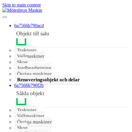
Skip to main content
6a7566b790acd
Objekt till salu
Traktorer
Vallmaskiner
Skog
Jordbearbetning
Övriga maskiner
Renoveringsobjekt och delar
6a7566b790f2b
Sålda objekt
Traktorer
Vallmaskiner
Övriga maskiner
Skog