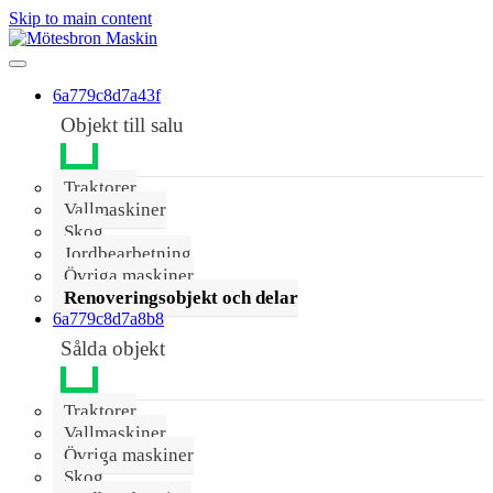
Skip to main content
6a779c8d7a43f
Objekt till salu
Traktorer
Vallmaskiner
Skog
Jordbearbetning
Övriga maskiner
Renoveringsobjekt och delar
6a779c8d7a8b8
Sålda objekt
Traktorer
Vallmaskiner
Övriga maskiner
Skog