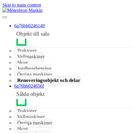
Skip to main content
6a76bb0246149
Objekt till salu
Traktorer
Vallmaskiner
Skog
Jordbearbetning
Övriga maskiner
Renoveringsobjekt och delar
6a76bb024656f
Sålda objekt
Traktorer
Vallmaskiner
Övriga maskiner
Skog