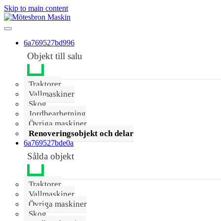
Skip to main content
6a769527bd996
Objekt till salu
Traktorer
Vallmaskiner
Skog
Jordbearbetning
Övriga maskiner
Renoveringsobjekt och delar
6a769527bde0a
Sålda objekt
Traktorer
Vallmaskiner
Övriga maskiner
Skog