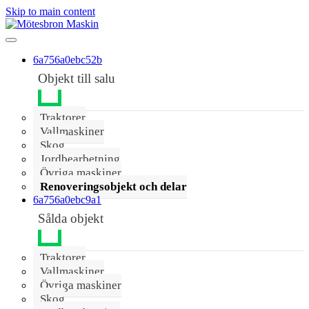
Skip to main content
6a756a0ebc52b
Objekt till salu
Traktorer
Vallmaskiner
Skog
Jordbearbetning
Övriga maskiner
Renoveringsobjekt och delar
6a756a0ebc9a1
Sålda objekt
Traktorer
Vallmaskiner
Övriga maskiner
Skog