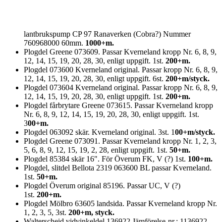
lantbrukspump CP 97 Ranaverken (Cobra?) Nummer
760968000 60mm.
1000+m.
Plogdel Greene 073609. Passar Kverneland kropp Nr. 6, 8, 9,
12, 14, 15, 19, 20, 28, 30, enligt uppgift. 1st.
200+m.
Plogdel 073600 Kverneland original. Passar kropp Nr. 6, 8, 9,
12, 14, 15, 19, 20, 28, 30, enligt uppgift. 6st.
200+m/styck.
Plogdel 073604 Kverneland original. Passar kropp Nr. 6, 8, 9,
12, 14, 15, 19, 20, 28, 30, enligt uppgift. 1st.
200+m.
Plogdel fårbrytare Greene 073615. Passar Kverneland kropp
Nr. 6, 8, 9, 12, 14, 15, 19, 20, 28, 30, enligt uppgift. 1st.
3
00+m.
Plogdel 063092 skär. Kverneland original. 3st. 1
00+m/styck.
Plogdel Greene 073091. Passar Kverneland kropp Nr. 1, 2, 3,
5, 6, 8, 9, 12, 15, 19, 2, 28, enligt uppgift. 1st.
50+m.
Plogdel 85384 skär 16". För Överum FK, V (?) 1st.
100+m.
Plogdel, slitdel Bellota 2319 063600 BL passar Kverneland.
1st.
50+m.
Plogdel Överum original 85196. Passar UC, V (?)
1st.
200+m.
Plogdel Mölbro 63605 landsida. Passar Kverneland kropp Nr.
1, 2, 3, 5, 3st.
200+m, styck.
Walterscheid vidvinkeldel 136922 Jämförelse-nr.: 1136922,