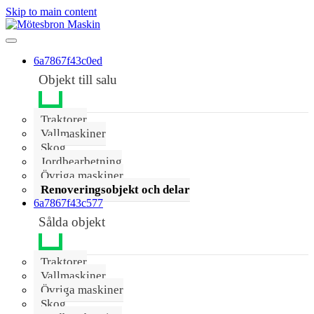
Skip to main content
6a7867f43c0ed
Objekt till salu
Traktorer
Vallmaskiner
Skog
Jordbearbetning
Övriga maskiner
Renoveringsobjekt och delar
6a7867f43c577
Sålda objekt
Traktorer
Vallmaskiner
Övriga maskiner
Skog