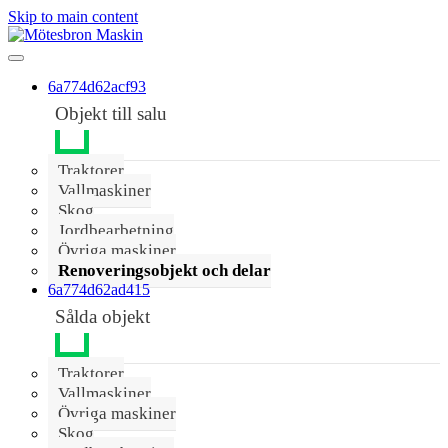
Skip to main content
6a774d62acf93
Objekt till salu
Traktorer
Vallmaskiner
Skog
Jordbearbetning
Övriga maskiner
Renoveringsobjekt och delar
6a774d62ad415
Sålda objekt
Traktorer
Vallmaskiner
Övriga maskiner
Skog