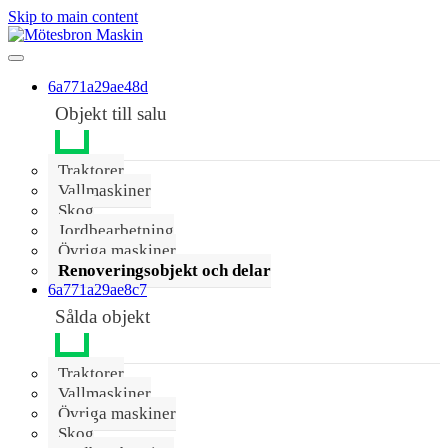
Skip to main content
6a771a29ae48d
Objekt till salu
Traktorer
Vallmaskiner
Skog
Jordbearbetning
Övriga maskiner
Renoveringsobjekt och delar
6a771a29ae8c7
Sålda objekt
Traktorer
Vallmaskiner
Övriga maskiner
Skog