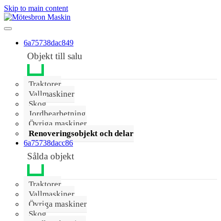
Skip to main content
6a75738dac849
Objekt till salu
Traktorer
Vallmaskiner
Skog
Jordbearbetning
Övriga maskiner
Renoveringsobjekt och delar
6a75738dacc86
Sålda objekt
Traktorer
Vallmaskiner
Övriga maskiner
Skog