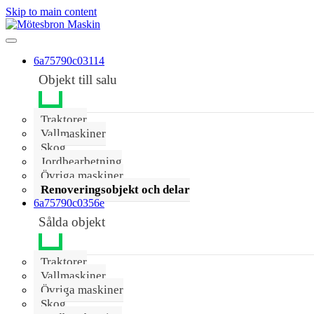
Skip to main content
6a75790c03114
Objekt till salu
Traktorer
Vallmaskiner
Skog
Jordbearbetning
Övriga maskiner
Renoveringsobjekt och delar
6a75790c0356e
Sålda objekt
Traktorer
Vallmaskiner
Övriga maskiner
Skog