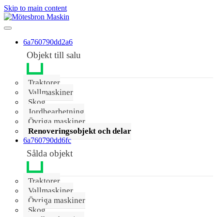
Skip to main content
6a760790dd2a6
Objekt till salu
Traktorer
Vallmaskiner
Skog
Jordbearbetning
Övriga maskiner
Renoveringsobjekt och delar
6a760790dd6fc
Sålda objekt
Traktorer
Vallmaskiner
Övriga maskiner
Skog