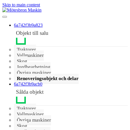
Skip to main content
6a742f3b9a823
Objekt till salu
Traktorer
Vallmaskiner
Skog
Jordbearbetning
Övriga maskiner
Renoveringsobjekt och delar
6a742f3b9acb0
Sålda objekt
Traktorer
Vallmaskiner
Övriga maskiner
Skog