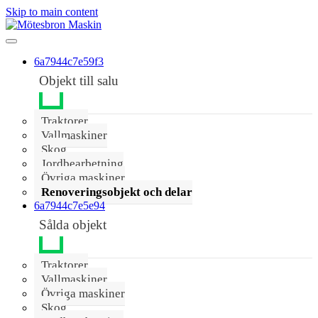
Skip to main content
6a7944c7e59f3
Objekt till salu
Traktorer
Vallmaskiner
Skog
Jordbearbetning
Övriga maskiner
Renoveringsobjekt och delar
6a7944c7e5e94
Sålda objekt
Traktorer
Vallmaskiner
Övriga maskiner
Skog